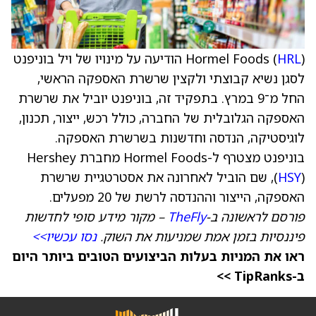
HRL
Hormel Foods (
) הודיעה על מינויו של ויל בוניפנט
לסגן נשיא קבוצתי ולקצין שרשרת האספקה הראשי,
החל מ־9 במרץ. בתפקיד זה, בוניפנט יוביל את שרשרת
האספקה הגלובלית של החברה, כולל רכש, ייצור, תכנון,
לוגיסטיקה, הנדסה וחדשנות בשרשרת האספקה.
בוניפנט מצטרף ל-Hormel Foods מחברת Hershey
HSY
(
), שם הוביל לאחרונה את אסטרטגיית שרשרת
האספקה, הייצור וההנדסה לרשת של 20 מפעלים.
פורסם לראשונה ב-
TheFly
– מקור מידע סופי לחדשות
פיננסיות בזמן אמת שמניעות את השוק.
נסו עכשיו>>
ראו את המניות בעלות הביצועים הטובים ביותר היום
ב-TipRanks >>