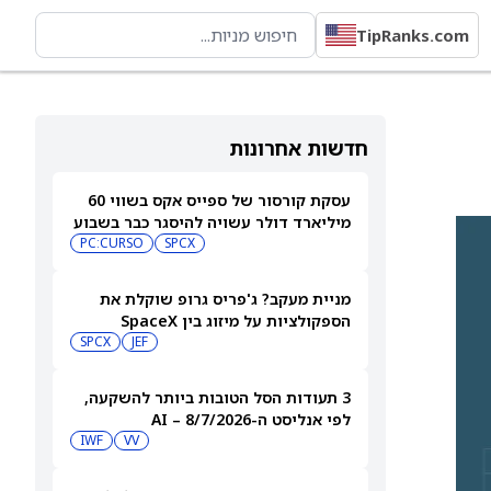
TipRanks.com
חדשות אחרונות
עסקת קורסור של ספייס אקס בשווי 60
מיליארד דולר עשויה להיסגר כבר בשבוע
הבא… אבל המותג Cursor עלול להיעלם
SPCX
PC:CURSO
מניית מעקב? ג'פריס גרופ שוקלת את
הספקולציות על מיזוג בין SpaceX
לטסלה
JEF
SPCX
3 תעודות הסל הטובות ביותר להשקעה,
לפי אנליסט ה-AI – 8/7/2026
IWF
VV