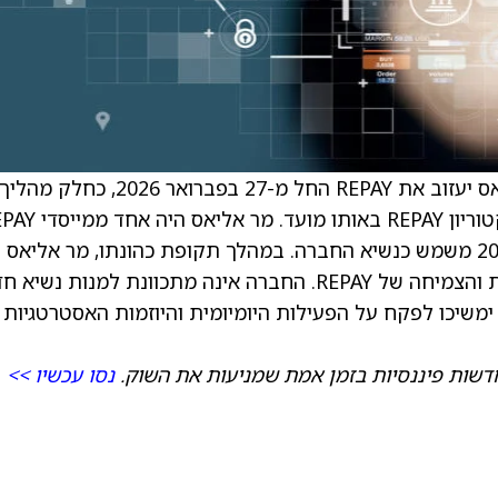
) “הודיעה כי שיילר אליאס יעזוב את REPAY החל מ-27 בפברואר 2026, כחלק מהליך
מעבר הדדי וידידותי. מר אליאס גם יפרוש מדירקטוריון REPAY באותו 
בשנת 2006 יחד עם המנכ"ל ג'ון מוריס, ומאז 2008 משמש כנשיא החברה. במהלך תקופת כהונתו, מר אליאס
מילא תפקיד מרכזי בעיצוב האסטרטגיה, התרבות והצמיחה של REPAY. החברה אינה מתכוונת למנות נש
 ימשיכו לפקח על הפעילות היומיומית והיוזמות האסטרטגיות 
דשות פיננסיות בזמן אמת שמניעות את השוק.
נסו עכשיו >>