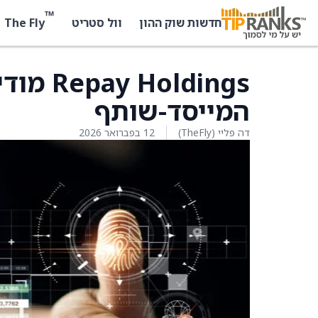
™
The Fly
חדשות שוק ההון
וול סטריט
Holdings
המייסד-שותף
דה פליי (TheFly)
12 בפברואר 2026