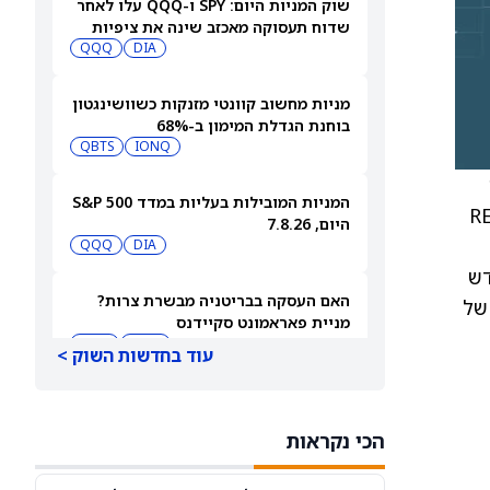
שוק המניות היום: SPY ו-QQQ עלו לאחר
שדוח תעסוקה מאכזב שינה את ציפיות
הריבית
DIA
QQQ
מניות מחשוב קוונטי מזנקות כשוושינגטון
בוחנת הגדלת המימון ב-68%
QBTS
IONQ
המניות המובילות בעליות במדד S&P 500
מועד. מר אליאס היה אחד ממייסדי REPAY
היום, 7.8.26
QQQ
DIA
יא חדש
האם העסקה בבריטניה מבשרת צרות?
של
מניית פאראמונט סקיידנס
(NASDAQ:PSKY) עלתה בכל זאת
WBD
PSKY
עוד בחדשות השוק >
מניית אייר בי.אן.בי (ABNB) זינקה ב-18%
והגיעה לרמה הגבוהה ביותר שלה בארבע
הכי נקראות
שנים
ABNB
AIRBNB