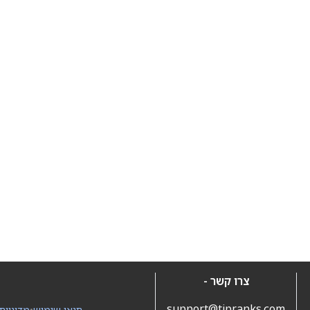
צרו קשר -
support@tipranks.com
תנאי שימוש
•
מדיניות