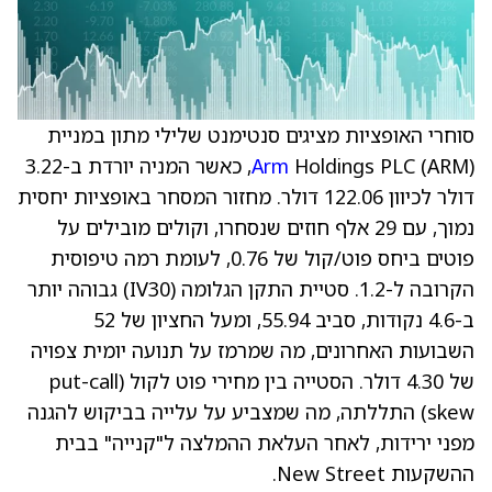
סוחרי האופציות מציגים סנטימנט שלילי מתון במניית
Arm
Holdings PLC (ARM), כאשר המניה יורדת ב-3.22
דולר לכיוון 122.06 דולר. מחזור המסחר באופציות יחסית
נמוך, עם 29 אלף חוזים שנסחרו, וקולים מובילים על
פוטים ביחס פוט/קול של 0.76, לעומת רמה טיפוסית
הקרובה ל-1.2. סטיית התקן הגלומה (IV30) גבוהה יותר
ב-4.6 נקודות, סביב 55.94, ומעל החציון של 52
השבועות האחרונים, מה שמרמז על תנועה יומית צפויה
של 4.30 דולר. הסטייה בין מחירי פוט לקול (put-call
skew) התללתה, מה שמצביע על עלייה בביקוש להגנה
מפני ירידות, לאחר העלאת ההמלצה ל"קנייה" בבית
ההשקעות New Street.