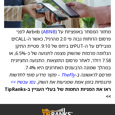
מחזור המסחר באופציות על Airbnb (
ABNB
) לפני
פרסום הדוחות גבוה פי 2.0 מהרגיל, כאשר ה-CALLים
מובילים על ה-PUTים ביחס של 9:10. סטיית התקן
הגלומה מרמזת שהשוק מצפה לתנועה של כ-6.5%, או
7.58 דולר, לאחר פרסום התוצאות. התנועה החציונית
במהלך שמונה הרבעונים האחרונים היא 7.4%.
פורסם לראשונה ב-
TheFly
– מקור מידע סופי לחדשות
פיננסיות בזמן אמת שמניעות את השוק.
נסו עכשיו >>
ראו את המניות החמות של בעלי העניין ב-TipRanks
>>