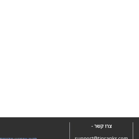
צרו קשר -
support@tipranks.com
תנאי שימוש
•
מדיניות