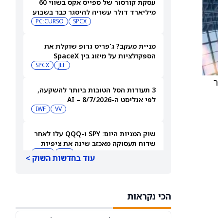
עסקת קורסור של ספייס אקס בשווי 60
מיליארד דולר עשויה להיסגר כבר בשבוע
הבא… אבל המותג Cursor עלול להיעלם
SPCX
PC:CURSO
מניית מעקב? ג'פריס גרופ שוקלת את
הספקולציות על מיזוג בין SpaceX
לטסלה
JEF
SPCX
1 דולר
3 תעודות הסל הטובות ביותר להשקעה,
לפי אנליסט ה-AI – 8/7/2026
IWF
VV
שוק המניות היום: SPY ו-QQQ עלו לאחר
שדוח תעסוקה מאכזב שינה את ציפיות
הריבית
DIA
QQQ
עוד בחדשות השוק >
מניות מחשוב קוונטי מזנקות כשוושינגטון
בוחנת הגדלת המימון ב-68%
הכי נקראות
QBTS
IONQ