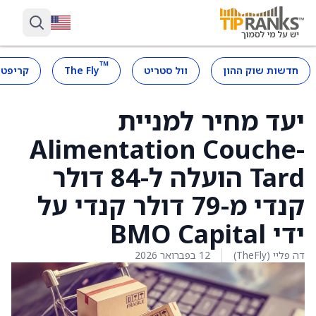
™
חדשות שוק ההון
וול סטריט
The Fly
קריפטו
יעד מחיר למניית
Alimentation Couche-
Tard הועלה ל-84 דולר
קנדי מ-79 דולר קנדי על
ידי BMO Capital
דה פליי (TheFly)
12 בפברואר 2026