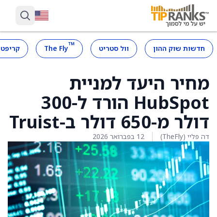
™
חדשות שוק ההון
וול סטריט
The Fly
קריפטו
מחיר היעד למניית
HubSpot הורד ל-300
דולר מ-650 דולר ב-Truist
דה פליי (TheFly)
12 בפברואר 2026