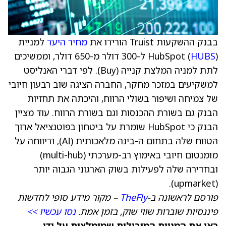
בבנק ההשקעות Truist הורידו את
מחיר היעד
למניית
HUBS
HubSpot (
) ל-300 דולר מ-650 דולר, וממשיכים
לתת למניה המלצת קנייה (Buy). לפי דברי האנליסט
למשקיעים במזכר מחקר, החברה הציגה שוב רבעון חיובי
של צמיחה ושיפור בשולי הרווח, והיכתה את תחזיות
הבנק גם בשורת ההכנסות וגם בשורת הרווח. עוד מציין
הבנק כי HubSpot שומרת על ביטחון בפוטנציאל ארוך
הטווח שלה בתחום ה-בינה מלאכותית (AI), ודיווחה על
מומנטום חיובי באימוץ רב-מערכתי (multi-hub)
ובחדירה שלה לפעילות בשוק הארגוני הגבוה יותר
(upmarket).
פורסם לראשונה ב-
TheFly
– מקור מידע סופי לחדשות
פיננסיות שוברות שווי שוק, בזמן אמת.
נסו עכשיו >>
ראו את המניות המובילות שמומלצות על ידי