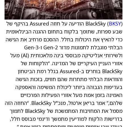
BKSY
BlackSky (
) הודיעה על חוזה Assured בהיקף של
שבע ספרות, שתומך בלקוח בתחום ההגנה הבינלאומית
כדי להאיץ את היכולות בחלל. ההסכם מרחיב את הגישה
הבלתי מוגבלת לתמונות מדור Gen-2 ו-Gen-3
ולשירותי אנליטיקה מבוססי בינה מלאכותית (AI) מעל
אזורי העניין העיקריים של המדינה. “הלקוחות של
BlackSky בוחרים ב-Assured בגלל רמת הביטחון
והוודאות הבלתי מתחרות שהם חווים, בזכות הגישה
בעדיפות הגבוהה ביותר ליכולת המשימה והאספקה
האמינה בזמן אמת מעל אזורי הפעילות המרכזיים
שלהם,” אמר בריאן או'טול, מנכ"ל BlackSky. “החוזה הזה
מסמל את המחויבות המתמשכת של BlackSky לתמוך
בדרישות הלקוח למודיעין מתמשך ודינמי מבוסס חלל,
בעידן שבו איומים מופיעים ומתפתחים בזמן אמת.”