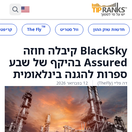
™
חדשות שוק ההון
וול סטריט
The Fly
קריפטו
BlackSky קיבלה חוזה
Assured בהיקף של שבע
ספרות להגנה בינלאומית
דה פליי (TheFly)
12 בפברואר 2026