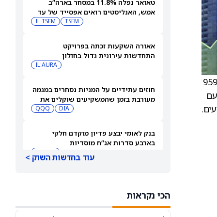
טאואר נפלה 11.8% במסחר בארה”ב
אמש, האנליסטים רואים אפסייד של עד
IL:TSEM
TSEM
63%
אאורה השקעות זכתה בפרויקט
התחדשות עירונית גדול בחולון
IL:AURA
 ל-997 דולר מ-959
חוזים עתידיים על המניות נסחרים במגמה
נות חזק ועם
מעורבת בזמן שהמשקיעים שוקלים את
ים.
DIA
שיא הסגירה של הדאו ואת השיחות בין
QQQ
ארה"ב לאיראן
בנק לאומי יבצע פדיון מוקדם חלקי
בארבע סדרות אג”ח מוסדיות
IL:LUMI
עוד בחדשות השוק >
מיקרוסופט או IBM: מורגן סטנלי בוחר
את מניית ההייפרסקיילר הטובה יותר
הכי נקראות
לקנייה עכשיו
IBM
MSFT