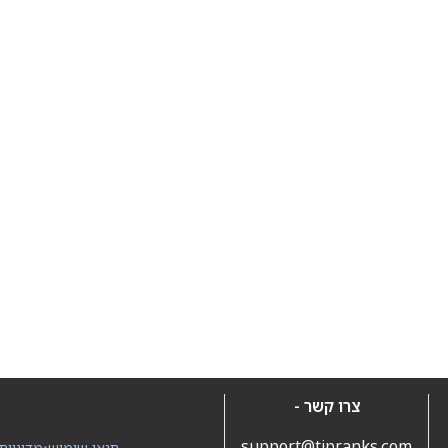
צרו קשר -
support@tipranks.com
תנאי שימוש
•
מדיניות