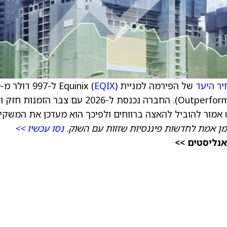
ר היעד
של הפירמה למניית Equinix (
EQIX
)
דולר, וממשיך להמליץ על המניה בדירוג קנייה (Outperform). החברה נכנסת ל-2026 עם צבר הזמ
מור להוביל להאצה ברווחים ולפיכך הוא מעדכן את המשקיע
מן אמת לחדשות פיננסיות שזזות עם השוק.
נסו עכשיו >>
אנליסטים >>