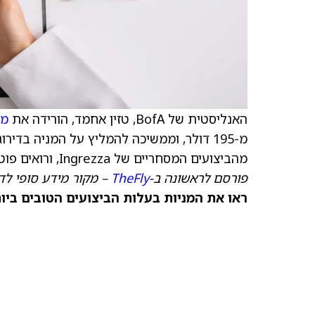
האנליסטית של BofA, טזין אחמד, הורידה את
מח
מ-195 דולר, וממשיכה להמליץ על המניה בדי
מהביצועים המסחריים של Ingrezza, ורואים פוטנציאל הכנסות לטווח ארוך עבור המותג.
פורסם לראשונה ב-
TheFly
– מקור מידע סופי לדי
ראו את המניות בעלות הביצועים הטובים ביותר היום ב-