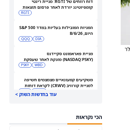
דוח רווחים של RGTI: מניית ריגטי
קומפיוטינג יורדת לאחר פרסום תוצאות
הרבעון השני
RGTI
המניות המובילות בעליות במדד S&P 500
היום, 8/6/26
QQQ
DIA
 דולר
מניית פאראמונט סקיידנס
(NASDAQ:PSKY) מזנקת לאחר שעסקת
המיזוג קיבלה אישור בבריטניה
WBD
PSKY
משקיעים קמעונאיים מצמצמים חשיפה
למניית קורוויב (CRWV) לקראת דוחות
הרבעון השני
CRWV
IREN
עוד בחדשות השוק >
מכירת האג"ח של גוגל בתחום ה-AI
מושכת הזמנות בהיקף של 115 מיליארד
הכי נקראות
דולר
C
GS