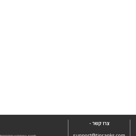
צרו קשר -
support@tipranks.com
תנאי שימוש
•
מדיניות