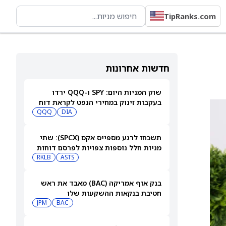
TipRanks.com
חדשות אחרונות
שוק המניות היום: SPY ו-QQQ ירדו
בעקבות זינוק במחירי הנפט לקראת דוח
התעסוקה המרכזי
DIA
QQQ
תשכחו לרגע מספייס אקס (SPCX): שתי
מניות חלל נוספות צפויות לפרסם דוחות
ב-10 באוגוסט
ASTS
RKLB
בנק אוף אמריקה (BAC) מאבד את ראש
חטיבת בנקאות ההשקעות שלו
JPM
BAC