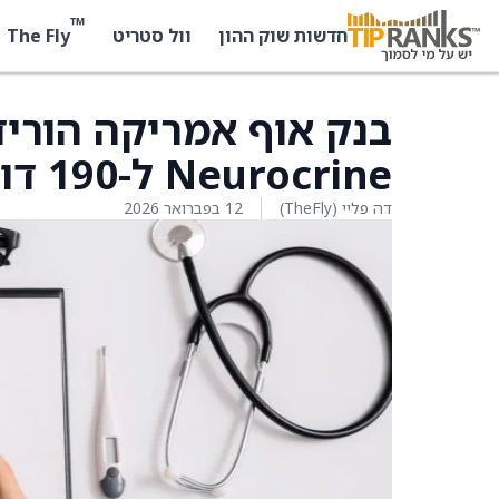
™
The Fly
חדשות שוק ההון
וול סטריט
בנק אוף אמריקה הוריד
Neurocrine ל-190 דולר מ-195 דולר
דה פליי (TheFly)
12 בפברואר 2026