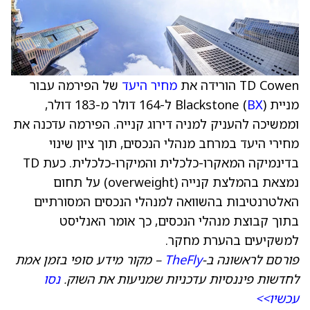
TD Cowen הורידה את
מחיר היעד
של הפירמה עבור
מניית Blackstone (
BX
) ל-164 דולר מ-183 דולר,
וממשיכה להעניק למניה דירוג קנייה. הפירמה עדכנה את
מחירי היעד במרחב מנהלי הנכסים, תוך ציון שינוי
בדינמיקה המאקרו-כלכלית והמיקרו-כלכלית. כעת TD
נמצאת בהמלצת קנייה (overweight) על תחום
האלטרנטיבות בהשוואה למנהלי הנכסים המסורתיים
בתוך קבוצת מנהלי הנכסים, כך אומר האנליסט
למשקיעים בהערת מחקר.
פורסם לראשונה ב-
TheFly
– מקור מידע סופי בזמן אמת
לחדשות פיננסיות עדכניות שמניעות את השוק.
נסו
עכשיו>>