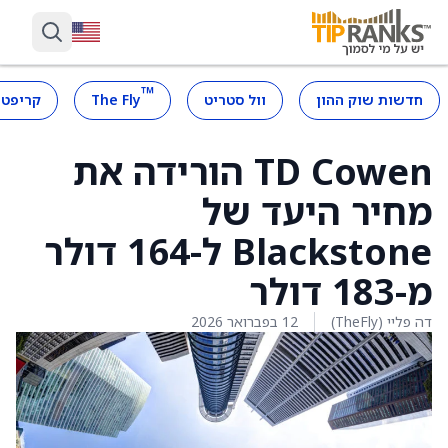
™
חדשות שוק ההון
וול סטריט
The Fly
קריפטו
TD Cowen הורידה את
מחיר היעד של
Blackstone ל-164 דולר
מ-183 דולר
דה פליי (TheFly)
12 בפברואר 2026