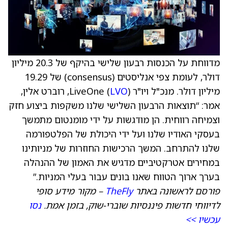
מדווחת על הכנסות רבעון שלישי בהיקף של 20.3 מיליון
דולר, לעומת צפי אנליסטים (consensus) של 19.29
מיליון דולר. מנכ"ל ויו"ר LiveOne (
LVO
), רוברט אלין,
אמר: “תוצאות הרבעון השלישי שלנו משקפות ביצוע חזק
וצמיחה רווחית. הן מודגשות על ידי מומנטום מתמשך
בעסקי האודיו שלנו ועל ידי היכולת של הפלטפורמה
שלנו להתרחב. המשך הרכישות החוזרות של מניותינו
במחירים אטרקטיביים מדגיש את האמון של ההנהלה
בערך ארוך הטווח שאנו בונים עבור בעלי המניות.”
פורסם לראשונה באתר
TheFly
– מקור מידע סופי
לדיווחי חדשות פיננסיות שוברי-שוק, בזמן אמת.
נסו
עכשיו >>