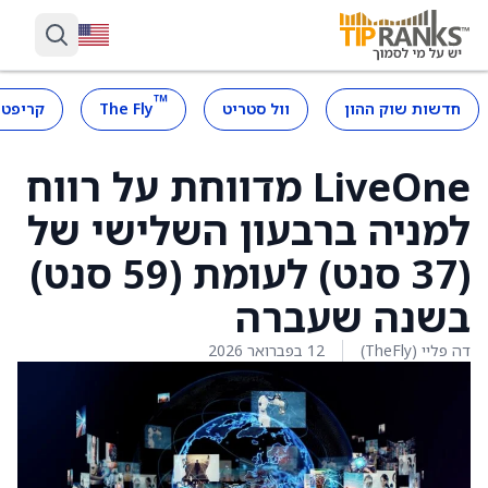
™
חדשות שוק ההון
וול סטריט
The Fly
קריפטו
LiveOne מדווחת על רווח
למניה ברבעון השלישי של
(37 סנט) לעומת (59 סנט)
בשנה שעברה
דה פליי (TheFly)
12 בפברואר 2026