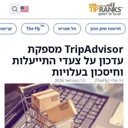
™
חדשות שוק ההון
וול סטריט
The Fly
קריפטו
TripAdvisor מספקת
עדכון על צעדי התייעלות
וחיסכון בעלויות
דה פליי (TheFly)
12 בפברואר 2026