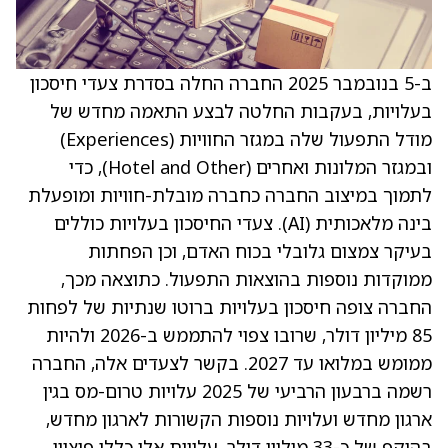
ב-5 בנובמבר 2025 החברה החלה בסדרת צעדי חיסכון
בעלויות, בעקבות החלטה לבצע התאמה מחדש של
מודל התפעול שלה במגזר החוויות (Experiences)
ובמגזר המלונות ואחרים (Hotel and Other), כדי
לתמוך במיצוב החברה כחברה מובלת-חוויות ומופעלת
בינה מלאכותית (AI). צעדי החיסכון בעלויות כוללים
בעיקר צמצום גלובלי בכוח האדם, וכן הפחתות
ממוקדות נוספות בהוצאות התפעול. כתוצאה מכך,
החברה צופה חיסכון בעלויות ברוטו שנתיות של לפחות
85 מיליון דולר, שרובו צפוי להתממש ב-2026 ולהיות
ממומש במלואו עד 2027. בקשר לצעדים אלה, החברה
רשמה ברבעון הרביעי של 2025 עלויות טרום-מס בגין
ארגון מחדש ועלויות נוספות הקשורות לארגון מחדש,
בהיקף של כ-33 מיליון דולר. עלויות אלו כללו פיצויי