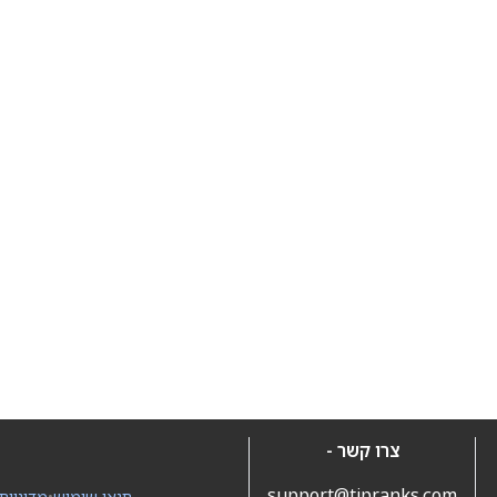
צרו קשר -
support@tipranks.com
תנאי שימוש
•
מדיניות