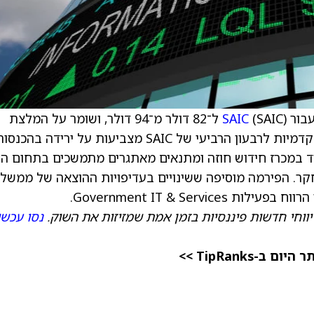
בור
SAIC
(SAIC) ל־82 דולר מ־94 דולר, ושומר על המלצת
מכירה (Sell) למניה. לפי האנליסט, התוצאות המקדמיות לרבעון הרביעי של SAIC מצביעות על ירידה בהכנ
קר. הפירמה מוסיפה ששינויים בעדיפויות ההוצאה של ממשל
Government IT & Ser.
יווחי חדשות פיננסיות בזמן אמת שמזיזות את השוק.
נסו עכשי
TipRanks >>