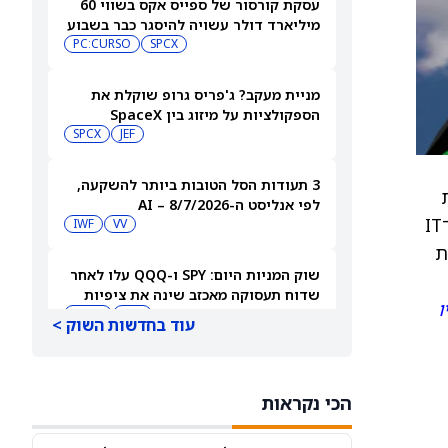
עסקת קורסור של ספייס אקס בשווי 60
מיליארד דולר עשויה להיסגר כבר בשבוע
הבא… אבל המותג Cursor עלול להיעלם
SPCX
PC:CURSO
מניית מעקב? ג'פריס גרופ שוקלת את
הספקולציות על מיזוג בין SpaceX
לטסלה
JEF
SPCX
3 תעודות הסל הטובות ביותר להשקעה,
סות
לפי אנליסט ה-AI – 8/7/2026
ברבעון וגם בשנה הקרובה. הירידה נובעת מהפסד במכרז חידוש חוזה ומתנאים מאתגרים מתמשכים בתחום ה־IT
IWF
VV
ת
שוק המניות היום: SPY ו-QQQ עלו לאחר
שדוח תעסוקה מאכזב שינה את ציפיות
ו
הריבית
DIA
QQQ
עוד בחדשות השוק >
מניות מחשוב קוונטי מזנקות כשוושינגטון
בוחנת הגדלת המימון ב-68%
הכי נקראות
QBTS
IONQ