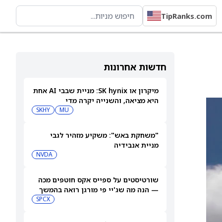
TipRanks.com
חדשות אחרונות
מיקרון או SK hynix: מניית שבבי AI אחת
היא מציאה, והשנייה יקרה מדי
SKHY
MU
"משחקת באש": משקיע מזהיר לגבי
מניית אנבידיה
NVDA
שורטיסטים על ספייס אקס חוטפים מכה
— הנה מה שג'יי פי מורגן רואה בהמשך
SPCX