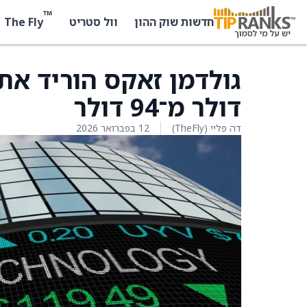
™
The Fly
חדשות שוק ההון
וול סטריט
דולר מ־94 דולר
דה פליי (TheFly)
12 בפברואר 2026