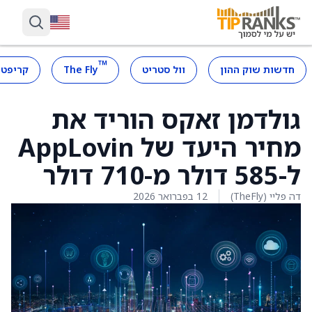
™
חדשות שוק ההון
וול סטריט
The Fly
קריפטו
גולדמן זאקס הוריד את
מחיר היעד של AppLovin
ל-585 דולר מ-710 דולר
דה פליי (TheFly)
12 בפברואר 2026