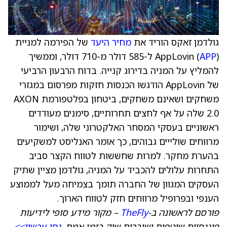
גולדמן זאקס הוריד את
מחיר היעד
של הפירמה למניית
APP
AppLovin (
) ל-585 דולר מ-710 דולר, וממשיך
להמליץ על המניה בדירוג קנייה. בדוח הרבעון הרביעי
של AppLovin הודגשו הכנסות חזקות מפרסום במגזרי
משחקים ושאינם משחקים, ביטחון בפלטפורמת AXON
2.0 שלה על אף לחצים תחרותיים, סימנים מעודדים
ראשוניים בעסקי המסחר האלקטרוני שלה, ושימור
מרווחים שולייים גבוהים, כך אומר האנליסט למשקיעים
בהערת מחקר. למרות שחששות לטווח הקצר סביב
התחרות עלולים להכביד על המניה, גולדמן מציין שתיק
העסקים המגוון של החברה תומך בצמיחה מעל לממוצע
הענפי ובפרופיל מרווחים חזק לטווח הארוך.
פורסם לראשונה ב-
TheFly
– מקור מידע סופי לידיעות
פיננסיות שוטפות ושוברות שוק בזמן אמת.
נסו עכשיו>>