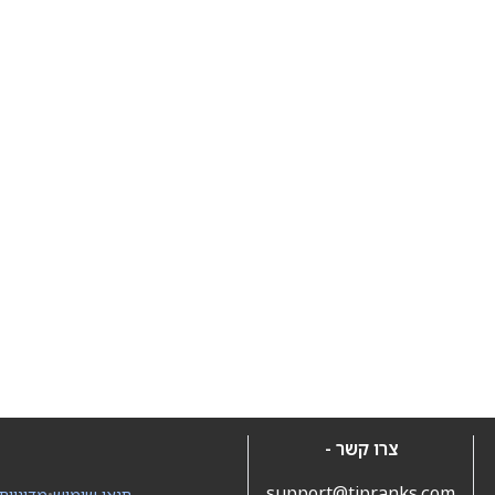
צרו קשר -
support@tipranks.com
תנאי שימוש
•
מדיניות