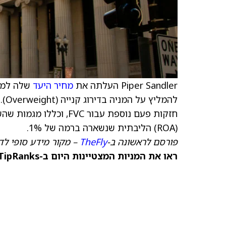
Piper Sandler העלתה את
מחיר היעד
שלה למניית kcorp
להמ
חזקות פעם נוספת עבור 
(ROA) הליבתית שנשארה ברמה של 1%.
פורסם לראשונה ב-
TheFly
– מקור מידע סופי לדי
ראו את המניות המצטיינות היום ב-TipRanks >>