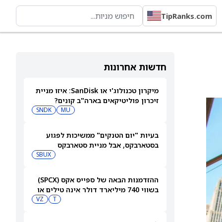
TipRanks.com
חדשות אחרונות
מיקרון טכנולוג'י או SanDisk: איזו מניית
זיכרון פוליטיקאים בארה"ב קונים?
SNDK
MU
בעיות "יום הטנקים" ממשיכות לפגוע
בסטארבקס, אבל מניית סטארבקס
(NASDAQ:SBUX) עולה בכל זאת
SBUX
ההזדמנות הבאה של ספייס אקס (SPCX)
בשווי 740 מיליארד דולר אינה טילים או
בינה מלאכותית
T
VZ