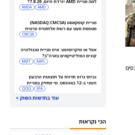
למה מניית AMD יורדת היום, 7.8.26?
NVDA
AMD
מניית קומקאסט (NASDAQ:CMCSA)
מטפסת מעט עם רשת אלחוטית פרטית
CMCSA
אפל או מיקרוסופט: איזו מניית טכנולוגיה
קונים הפוליטיקאים בארה"ב?
MSFT
AAPL
כסים
נביוס גרופ תדווח על תוצאות הרבעון
השני ב-12 באוגוסט. מי מחזיק במניית
QQQ
EFA
[NBIS]?
עוד בחדשות השוק >
למה מניות מיקרון טכנולוג'י ו-SanDisk
ירדו היום — ומה וול סטריט מצפה
שיקרה בהמשך
MU
SNDK
הכי נקראות
ארצ'ר אבייישן תדווח על תוצאות הרבעון