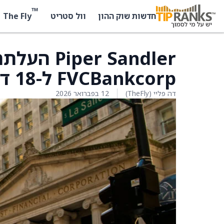
™
The Fly
חדשות שוק ההון
וול סטריט
r Sandler
FVCBankcorp ל-18 דולר מ-16 דולר
דה פליי (TheFly)
12 בפברואר 2026