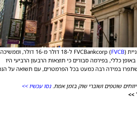
FVCBan (
FVCB
) ל-18 דולר מ-16 דולר, וממשיכה
ליץ על המניה בדירוג קנייה (Overweight). באופן כללי, בפירמה סבורים כי תוצאות הרבעון הרביעי היו
FVC, וכללו מגמות שהשתפרו במידה רבה כמעט בכל הפרמטרים, עם תשואה על הנ
ווחים שוטפים ושוברי שוק בזמן אמת.
נסו עכשיו >>