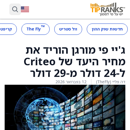
™
חדשות שוק ההון
וול סטריט
The Fly
קריפטו
ג'יי פי מורגן הוריד את
מחיר היעד של Criteo
ל-24 דולר מ-29 דולר
דה פליי (TheFly)
12 בפברואר 2026