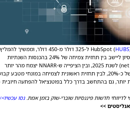
HUBS
) ל-325 דולר מ-450 דולר, וממשיך להמל
המניה בדירוג קנייה. הוויכוח המרכזי מתמקד בניסיון ליישב בין תחזית צמיחה של 24% בהכנסות השנתיות
החוזרות נטו (net new annual recurring revenue) לשנת 2025, ובין הציפייה ש-NNARR יצמח מהר יותר
מההכנסות בשנת 2026, מה שמרמז על צמיחה של כ-20%, לבין תחזית ראשונית לצמיחה במונחי מטבע קבו
16.2%, שנראית שמרנית יותר, גם בהתחשב בדרך כלל בפוטנציאל להפתעה חיובית 
 לדיווחי חדשות פיננסיות שוברי-שוק בזמן אמת.
נסו עכשיו>>
אנליסטים >>