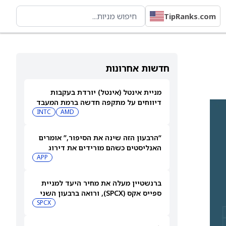
TipRanks.com
חדשות אחרונות
מניית אינטל (אינטל) יורדת בעקבות
דיווחים על מתקפה חדשה ברמת המעבד
INTC
AMD
“הרבעון הזה שינה את הסיפור,” אומרים
האנליסטים כשהם מורידים את דירוג
מניית AppLovin (APP) ומקצצים את
APP
מחיר היעד ביותר מ-35%
ברנשטיין מעלה את מחיר היעד למניית
ספייס אקס (SPCX), ורואה ברבעון השני
"חיובי נטו"
SPCX