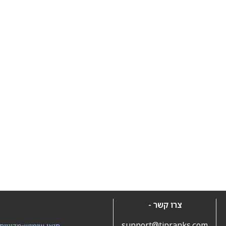
צרו קשר -
support@tipranks.com
תנאי שימוש
•
מדיניות