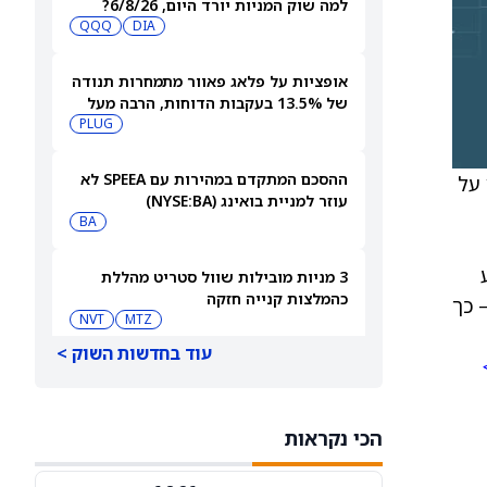
למה שוק המניות יורד היום, 6/8/26?
QQQ
DIA
אופציות על פלאג פאוור מתמחרות תנודה
של 13.5% בעקבות הדוחות, הרבה מעל
ההיסטוריה האחרונה
PLUG
ההסכם המתקדם במהירות עם SPEEA לא
יץ על
עוזר למניית בואינג (NYSE:BA)
BA
ע
3 מניות מובילות שוול סטריט מהללת
כהמלצות קנייה חזקה
– כך
NVT
MTZ
עוד בחדשות השוק >
למה מניית הפני סטוק סקייקורפ סולר
גרופ (PN) עולה היום?
PN
הכי נקראות
סיכויי פולימרקט: האם [UAA], ‏[WEN] ו-