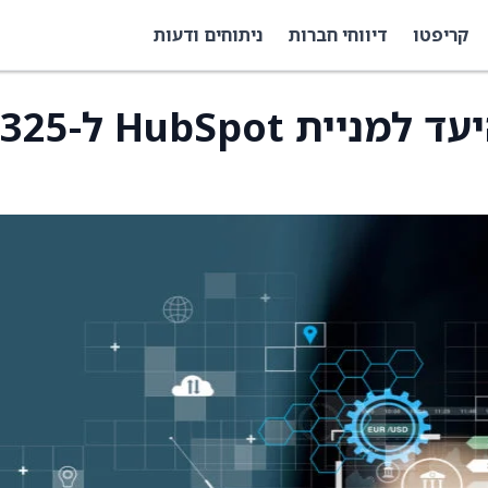
קריפטו
דיווחי חברות
ניתוחים ודעות
UBS הוריד את מחיר היעד למניית HubSpot ל-325