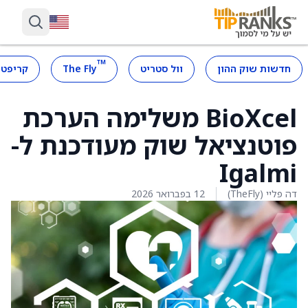
™
חדשות שוק ההון
וול סטריט
The Fly
קריפטו
BioXcel משלימה הערכת
פוטנציאל שוק מעודכנת ל-
Igalmi
דה פליי (TheFly)
12 בפברואר 2026