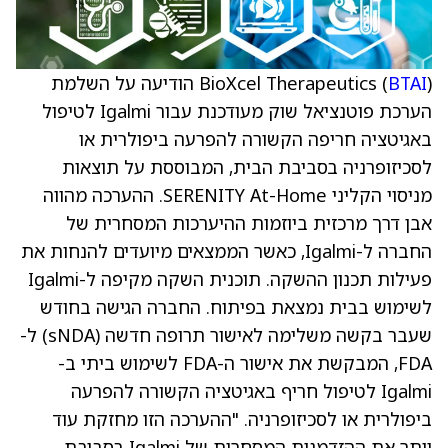
BTAI
BioXcel Therapeutics (
) הודיעה על השלמת
הערכת פוטנציאל שוק מעודכנת עבור Igalmi לטיפול
באגיטציה חריפה הקשורה להפרעה ביפולרית או
לסכיזופרניה בסביבת הבית, המבוססת על תוצאות
מניסוי הקליני SERENITY At-Home. ההערכה מהווה
אבן דרך מרכזית ביוזמות ההיערכות המסחרית של
החברה ל-Igalmi, כאשר הממצאים מיועדים להנחות את
פעילות תכנון ההשקה. תוכנית השקה מקיפה ל-Igalmi
לשימוש בבית נמצאת בפיתוח. החברה הגישה בחודש
שעבר בקשה משלימה לאישור תרופה חדשה (sNDA) ל-
FDA, המבקשת את אישור ה-FDA לשימוש ביתי ב-
Igalmi לטיפול חריף באגיטציה הקשורה להפרעה
ביפולרית או לסכיזופרניה. "ההערכה הזו מחזקת עוד
יותר את ההזדמנות המסחרית של Igalmi בסביבת