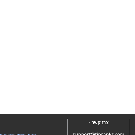
צרו קשר -
support@tipranks.com
תנאי שימוש
•
מדיניות