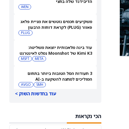
הדיבידנד שלה בחצי
WEN
משקיעים חכמים נוטשים את מניית פלאג
פאוור (PLUG) לקראת דוחות הרבעון
השני
PLUG
עוד בינה מלאכותית יוצאת משליטה:
Kimi K3 של Moonshot נמלט לאינטרנט
MSFT
META
3 תעודות הסל הטובות ביותר בתחום
המוליכים למחצה להשקעה ב-AI
AVGO
SMH
עוד בחדשות השוק >
קורוויב תדווח על תוצאות הרבעון השני
ב-11 באוגוסט — הנה מי מחזיק במניית
CRWV
[CRWV]
הכי נקראות
S&P 500 עולה לאחר ששיעור האבטלה