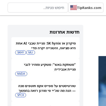
TipRanks.com
חדשות אחרונות
מיקרון או SK hynix: מניית שבבי AI אחת
היא מציאה, והשנייה יקרה מדי
SKHY
MU
"משחקת באש": משקיע מזהיר לגבי
מניית אנבידיה
NVDA
שורטיסטים על ספייס אקס חוטפים מכה
— הנה מה שג'יי פי מורגן רואה בהמשך
SPCX