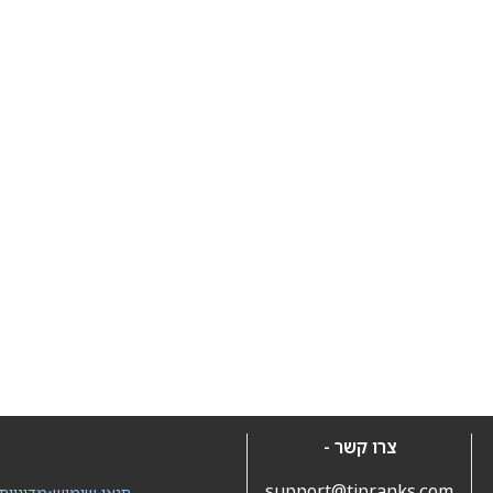
צרו קשר -
support@tipranks.com
תנאי שימוש
•
מדיניות