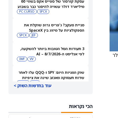
עסקת קורסור של ספייס אקס בשווי 60
מיליארד דולר עשויה להיסגר כבר בשבוע
הבא… אבל המותג Cursor עלול להיעלם
SPCX
PC:CURSO
מניית מעקב? ג'פריס גרופ שוקלת את
הספקולציות על מיזוג בין SpaceX
לטסלה
JEF
SPCX
3 תעודות הסל הטובות ביותר להשקעה,
לפי אנליסט ה-AI – 8/7/2026
 דולר
IWF
VV
שוק המניות היום: SPY ו-QQQ עלו לאחר
שדוח תעסוקה מאכזב שינה את ציפיות
הריבית
DIA
QQQ
עוד בחדשות השוק >
מניות מחשוב קוונטי מזנקות כשוושינגטון
בוחנת הגדלת המימון ב-68%
הכי נקראות
QBTS
IONQ