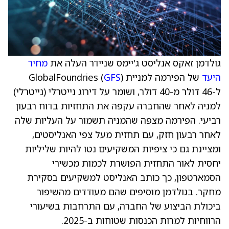
גולדמן זאקס אנליסט ג'יימס שניידר העלה את
מחיר
היעד
של הפירמה למניית GlobalFoundries (
)
GFS
ל-46 דולר מ-40 דולר, ושומר על דירוג נייטרלי (נייטרלי)
למניה לאחר שהחברה עקפה את התחזיות בדוח רבעון
רביעי. הפירמה מצפה שהמניה תשמור על העליות שלה
לאחר רבעון חזק, עם תחזית מעל צפי האנליסטים,
ומציינת גם כי ציפיות המשקיעים נטו להיות שליליות
יחסית לאור התחזית הפושרת לכמות מכשירי
הסמארטפון, כך כותב האנליסט למשקיעים בסקירת
מחקר. בגולדמן מוסיפים שהם מעודדים מהשיפור
ביכולת הביצוע של החברה, עם התרחבות בשיעורי
הרווחיות למרות הכנסות שטוחות ב-2025.