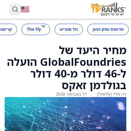
™
חדשות שוק ההון
וול סטריט
The Fly
קריפטו
מחיר היעד של
GlobalFoundries הועלה
ל-46 דולר מ-40 דולר
בגולדמן זאקס
דה פליי (TheFly)
11 בפברואר 2026