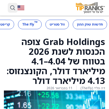
™
חדשות שוק ההון
וול סטריט
The Fly
קריפטו
Grab Holdings צופה
הכנסות לשנת 2026
בטווח של 4.04–4.1
מיליארד דולר, הקונצנזוס:
4.13 מיליארד דולר
דה פליי (TheFly)
11 בפברואר 2026