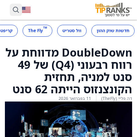
™
חדשות שוק ההון
וול סטריט
The Fly
קריפטו
DoubleDown מדווחת על
רווח רבעוני (Q4) של 49
סנט למניה, תחזית
הקונצנזוס הייתה 62 סנט
דה פליי (TheFly)
11 בפברואר 2026