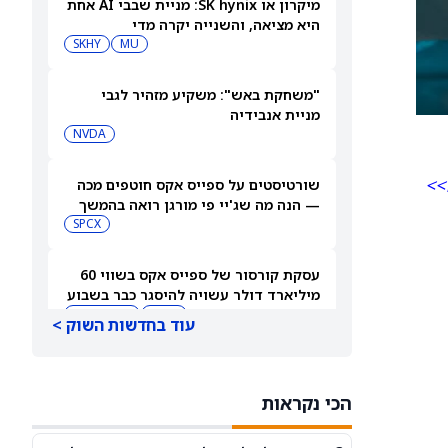
מיקרון או SK hynix: מניית שבבי AI אחת
היא מציאה, והשנייה יקרה מדי
SKHY
MU
"משחקת באש": משקיע מזהיר לגבי
מניית אנבידיה
NVDA
>>
שורטיסטים על ספייס אקס חוטפים מכה
— הנה מה שג'יי פי מורגן רואה בהמשך
SPCX
עסקת קורסור של ספייס אקס בשווי 60
מיליארד דולר עשויה להיסגר כבר בשבוע
הבא… אבל המותג Cursor עלול להיעלם
SPCX
PC:CURSO
עוד בחדשות השוק >
מניית מעקב? ג'פריס גרופ שוקלת את
הספקולציות על מיזוג בין SpaceX
הכי נקראות
לטסלה
JEF
SPCX