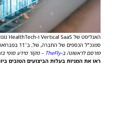
האנליס
סמנכ"ל הכספים של החברה, של, ב־11 בפברואר בשעה 3 אחר הצהריים, בחסות ג'יי פי מורגן.
פורסם לראשונה ב-
TheFly
– מקור מידע סופי בז
ראו את המניות בעלות הביצועים הטובים ביותר היום ב-