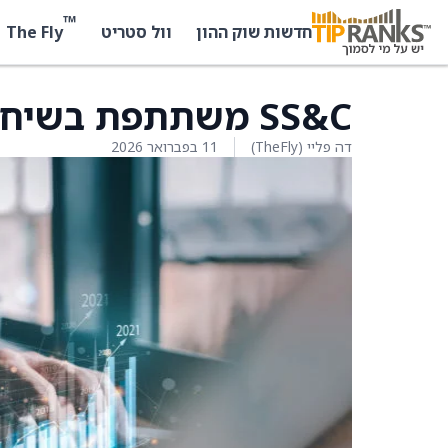
™
The Fly
חדשות שוק ההון
וול סטריט
SS&C משתתפת בשיחת ועידה עם ג'יי פי מורגן
דה פליי (TheFly)
11 בפברואר 2026