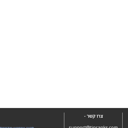
צרו קשר -
support@tipranks.com
תנאי שימוש
•
מדיניות