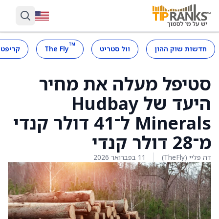
™
חדשות שוק ההון
וול סטריט
The Fly
קריפטו
סטיפל מעלה את מחיר
היעד של Hudbay
Minerals ל־41 דולר קנדי
מ־28 דולר קנדי
דה פליי (TheFly)
11 בפברואר 2026