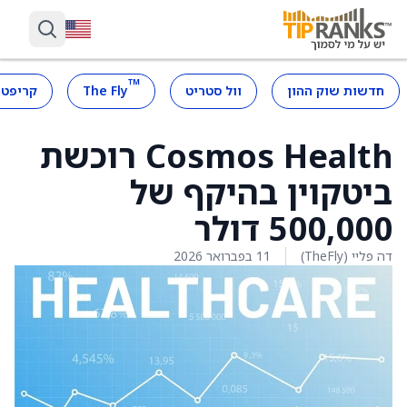
™
חדשות שוק ההון
וול סטריט
The Fly
קריפטו
Cosmos Health רוכשת
ביטקוין בהיקף של
500,000 דולר
דה פליי (TheFly)
11 בפברואר 2026