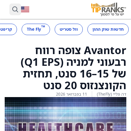
™
חדשות שוק ההון
וול סטריט
The Fly
קריפטו
Avantor צופה רווח
רבעוני למניה (Q1 EPS)
של 15–16 סנט, תחזית
הקונצנזוס 20 סנט
דה פליי (TheFly)
11 בפברואר 2026