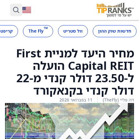
™
חדשות שוק ההון
וול סטריט
The Fly
קריפטו
מחיר היעד למניית First
Capital REIT הועלה
ל-23.50 דולר קנדי מ-22
דולר קנדי בקנאקורד
דה פליי (TheFly)
11 בפברואר 2026