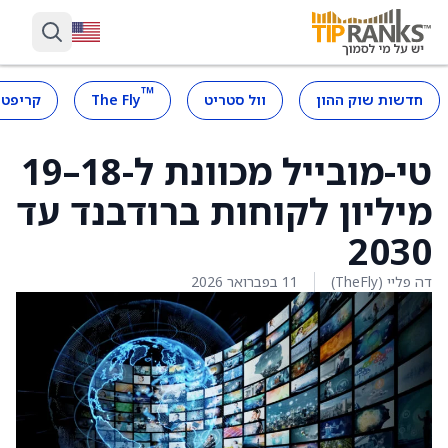
™
חדשות שוק ההון
וול סטריט
The Fly
קריפטו
טי-מובייל מכוונת ל-18–19
מיליון לקוחות ברודבנד עד
2030
דה פליי (TheFly)
11 בפברואר 2026