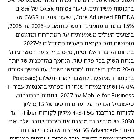
בהכנסות משירותים, שיעור צמיחת CAGR של 8% ב-
Core Adjusted EBITDA, ושיעור צמיחת CAGR של
15% בתזרים מזומנים חופשי מותאם מ-2023 עד 2025,
ביצועים העולים משמעותית על המתחרות ומדגימים
מומנטום חזק לקראת היעדים המוגדלים ל-2027.
בתחום הליבה האלחוטית, טי-מובייל צופה המשך גידול
בנתח השוק בכל פלח שוק, הנתמך בהזדמנות של יותר
מ-20 מיליון חשבונות "מחפשי רשת", עם המשך צמיחה
בהכנסה הממוצעת לחשבון לאחר-תשלום (Postpaid
ARPA) ושיעור צמיחה שנתי דו-ספרתי בהכנסות עבור T-
Mobile for Business עד 2027. בתחום הברודבנד,
טי-מובייל הכריזה על יעדים חדשים של 15 מיליון
לקוחות ברודבנד 5G ו-3–4 מיליון לקוחות T-Fiber עד
2030. טי-מובייל גם מנצלת את היתרון לגודל שלה ואת
רשת ה-5G Advanced הארצית שלה כדי להתרחב
לתחומי צמיחה חדשים, כולל פרסום, שירותים פיננסיים