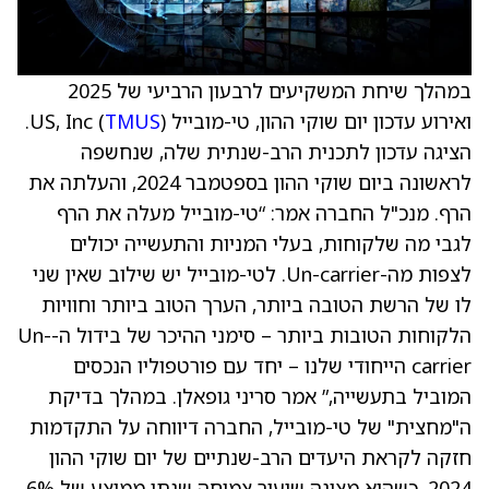
במהלך שיחת המשקיעים לרבעון הרביעי של 2025
ואירוע עדכון יום שוקי ההון, טי-מובייל (
TMUS
) US, Inc.
הציגה עדכון לתכנית הרב-שנתית שלה, שנחשפה
לראשונה ביום שוקי ההון בספטמבר 2024, והעלתה את
הרף. מנכ"ל החברה אמר: “טי-מובייל מעלה את הרף
לגבי מה שלקוחות, בעלי המניות והתעשייה יכולים
לצפות מה-Un-carrier. לטי-מובייל יש שילוב שאין שני
לו של הרשת הטובה ביותר, הערך הטוב ביותר וחוויות
הלקוחות הטובות ביותר – סימני ההיכר של בידול ה-Un-
carrier הייחודי שלנו – יחד עם פורטפוליו הנכסים
המוביל בתעשייה,” אמר סריני גופאלן. במהלך בדיקת
ה"מחצית" של טי-מובייל, החברה דיווחה על התקדמות
חזקה לקראת היעדים הרב-שנתיים של יום שוקי ההון
2024, כשהיא מציגה שיעור צמיחה שנתי ממוצע של 6%