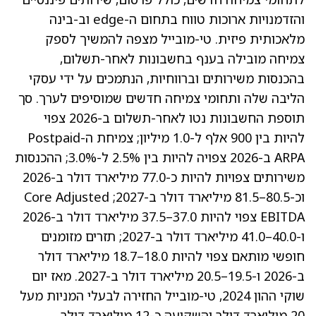
והזדמנויות ארוכות טווח בתחום ה-edge וב-בינה
מלאכותית פיזית. טי-מובייל מצפה להמשיך לספק
צמיחה מובילה בענף בחשבונות לאחר-תשלום,
בהכנסות משירותים וברווחיות, הנתמכים על ידי עסקי
הליבה שלה ותחומי צמיחה חדשים שמוסיפים לערך. סך
תוספת החשבונות נטו לאחר-תשלום ב-2026 צפוי
להיות בין 900 אלף ל-1.0 מיליון; צמיחת ה-Postpaid
ARPA ב-2026 צפויה להיות בין 2.5% ל-3.0%; ההכנסות
משירותים צפויות להיות כ-77.0 מיליארד דולר ב-2026
וכ-80.5–81.5 מיליארד דולר ב-2027; Core Adjusted
EBITDA צפוי להיות 37.0–37.5 מיליארד דולר ב-2026
ו-40.0–41.0 מיליארד דולר ב-2027; תזרים מזומנים
חופשי מותאם צפוי להיות 18.0–18.7 מיליארד דולר
ב-2026 ו-19.5–20.5 מיליארד דולר ב-2027. מאז יום
שוקי ההון 2024, טי-מובייל החזירה לבעלי המניות מעל
20 מיליארד דולר והשקיעה כ-12 מיליארד דולר