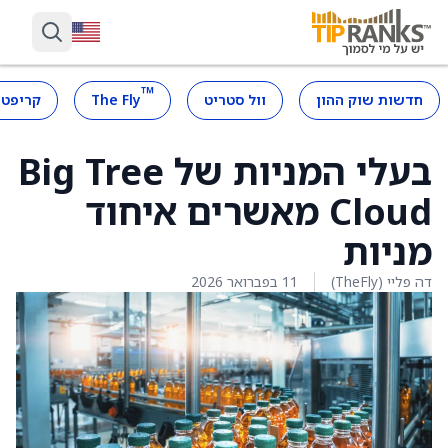
™
חדשות שוק ההון
וול סטריט
The Fly
קריפטו
בעלי המניות של Big Tree
Cloud מאשרים איחוד
מניות
דה פליי (TheFly)
11 בפברואר 2026