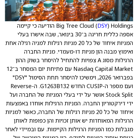
DSY
Big Tree Cloud (
) Holdings הודיעה כי קיימה
אספה כללית חריגה ב־30 בינואר, שבה אישרו בעלי
המניות איחוד של כל 20 מניות רגילות למניה רגילה אחת
ואימוץ מבנה הון מניות דו-מעמדי. מניות החברה
הרגילות מסוג A צפויות להתחיל להיסחר בשוק ההון
Nasdaq Capital Market עם פתיחת יום המסחר ב־12
בפברואר 2026, וימשיכו להיסחר תחת הסימול "DSY"
ועם מספר ה-CUSIP החדש G1263B132. ה-Reverse
Stock Split אושר על ידי בעלי המניות של החברה ועל
ידי דירקטוריון החברה. המניות הרגילות אוחדו באמצעות
איחוד של כל 20 מניות רגילות של החברה, כאשר למניות
הרגילות המאוחדות יש אותן זכויות והן כפופות לאותן
מגבלות כמו המניות הרגילות הקיימות. עם ובמיידי לאחר
כניסת איחוד המניות לתוקף, הון המניות המורשה של