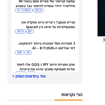
עסקת קורסור של ספייס אקס בשווי 60
מיליארד דולר עשויה להיסגר כבר בשבוע
הבא… אבל המותג Cursor עלול להיעלם
SPCX
PC:CURSO
מניית מעקב? ג'פריס גרופ שוקלת את
הספקולציות על מיזוג בין SpaceX
לטסלה
JEF
SPCX
38.5
3 תעודות הסל הטובות ביותר להשקעה,
לפי אנליסט ה-AI – 8/7/2026
IWF
VV
שוק המניות היום: SPY ו-QQQ עלו לאחר
שדוח תעסוקה מאכזב שינה את ציפיות
הריבית
DIA
QQQ
עוד בחדשות השוק >
מניות מחשוב קוונטי מזנקות כשוושינגטון
בוחנת הגדלת המימון ב-68%
הכי נקראות
QBTS
IONQ