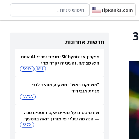
TipRanks.com
למניית SSR Mining ל‑36
חדשות אחרונות
מיקרון או SK hynix: מניית שבבי AI אחת
היא מציאה, והשנייה יקרה מדי
SKHY
MU
"משחקת באש": משקיע מזהיר לגבי
מניית אנבידיה
NVDA
שורטיסטים על ספייס אקס חוטפים מכה
— הנה מה שג'יי פי מורגן רואה בהמשך
SPCX