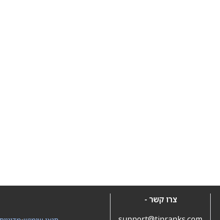
צרו קשר -
support@tipranks.com
תנאי שימוש
•
מדיניות