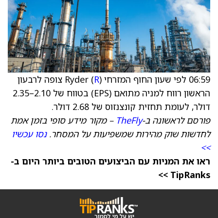
06:59 לפי שעון החוף המזרחי Ryder (
R
) צופה לרבעון
הראשון רווח למניה מתואם (EPS) בטווח של 2.10–2.35
דולר, לעומת תחזית קונצנזוס של 2.68 דולר.
פורסם לראשונה ב-
TheFly
– מקור מידע סופי בזמן אמת
לחדשות שוק מהירות שמשפיעות על המסחר.
נסו עכשיו
>>
ראו את המניות עם הביצועים הטובים ביותר היום ב-
TipRanks >>