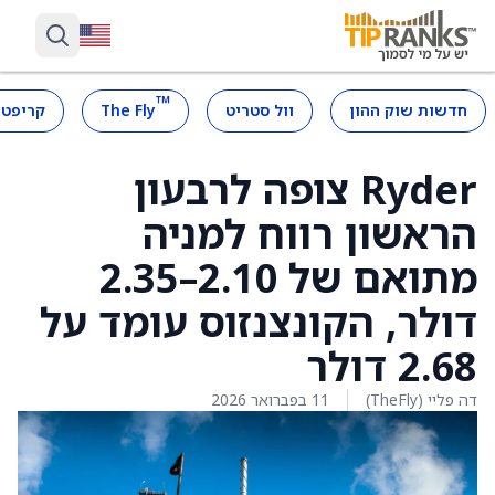
™
חדשות שוק ההון
וול סטריט
The Fly
קריפטו
Ryder צופה לרבעון
הראשון רווח למניה
מתואם של 2.10–2.35
דולר, הקונצנזוס עומד על
2.68 דולר
דה פליי (TheFly)
11 בפברואר 2026