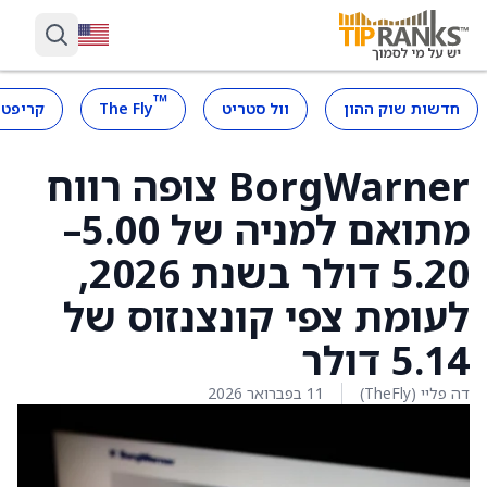
™
חדשות שוק ההון
וול סטריט
The Fly
קריפטו
BorgWarner צופה רווח
מתואם למניה של 5.00–
5.20 דולר בשנת 2026,
לעומת צפי קונצנזוס של
5.14 דולר
דה פליי (TheFly)
11 בפברואר 2026