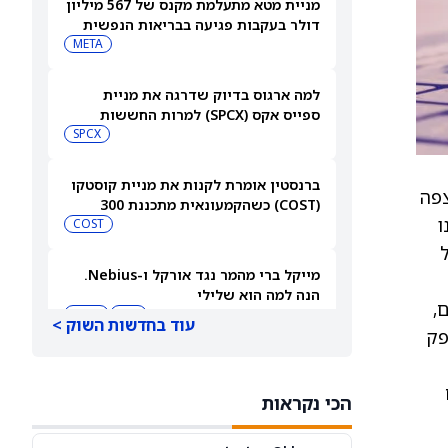
מניית מטא מתעלמת מקנס של 567 מיליון
דולר בעקבות פגיעה בבריאות הנפשית
של בני נוער
META
למה ארגוס בדיוק שדרגה את מניית
ספייס אקס (SPCX) למרות החששות
מהוצאות על AI
SPCX
ברנסטין אומרת לקנות את מניית קוסטקו
 מצפה
(COST) כשהקמעונאית מתכננת 300
ואט. “אנו
מחסנים חדשים
COST
נצל
מייקל ברי מהמר נגד אורקל ו-Nebius.
הנה למה הוא שלילי
,
NBIS
MU
עוד בחדשות השוק >
פק
מניית סוויטגרין (SG) צונחת כשמשקיעים
נוטשים את הירוקים שלהם בעקבות
הכי נקראות
התפרצות מחלה שמקורה במזון
SG