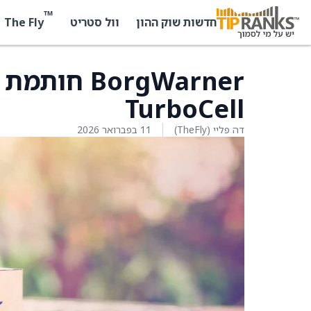
™
The Fly
חדשות שוק ההון
וול סטריט
orgWarner
TurboCell
דה פליי (TheFly)
11 בפברואר 2026