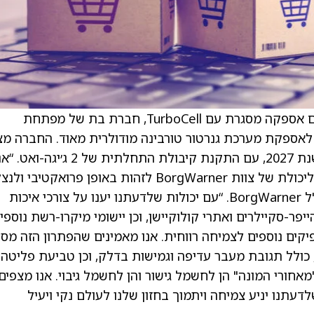
) הודיעה כי חתמה על הסכם אספקה מסגרת עם TurboCell, חברת בת של מפתחת
תיות דאטה סנטר "פול סטאק" Endeavour, לאספקת מערכת גנרטור טורבינה מודולרית מאוד. החברה
כי הייצור יתחיל בהנדרסונוויל, צפון קרוליינה, בשנת 2027, עם התקנת קיבולת התחלתית של 2 ג׳יגה-
מאמינים שהחדשנות במוצר הזה היא ביטוי חזק ליכולת של צוות BorgWarner לזהות באופן פרואקטיבי ול
הזדמנויות צמיחה,” אמר ג׳וזף פאדול, נשיא ומנכ"ל BorgWarner. “עם יכולות שלדעתנו יענו על צורכי איכות
-סקיילרים ואתרי קולוקיישן, וכן יישומי מיקרו-רשת נוספים
קים נוספים לצמיחה רווחית. אנו מאמינים שהפתרון הזה מס
 כולל תגובת מעבר עדיפה וגמישות בדלק, וכן טביעת פליטה
חורי המונה" הן לחשמל גישור והן לחשמל גיבוי. אנו מצפים
כדי לספק פתרון שלדעתנו יניע צמיחה ויתמוך בחזון שלנו לעולם נקי ויעיל