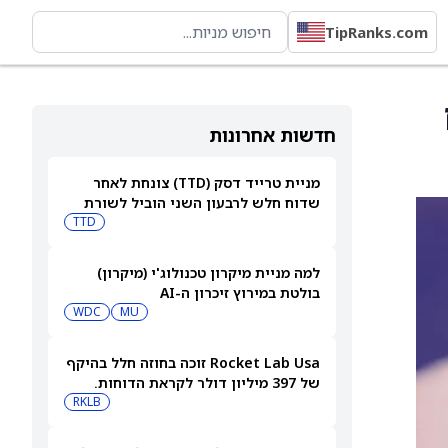
TipRanks.com
חדשות אחרונות
מניית טרייד דסק (TTD) צונחת לאחר
שדוח חלש לרבעון השני הוביל לשורת
הורדות דירוג
TTD
למה מניית מיקרון טכנולוג'י (מיקרון)
בולטת במירוץ זיכרון ה-AI
WDC
MU
Rocket Lab Usa זוכה בחוזה חלל בהיקף
של 397 מיליון דולר לקראת הדוחות.
האם מכירות גדולות יספיקו כדי להגיע
RKLB
לרווחיות?