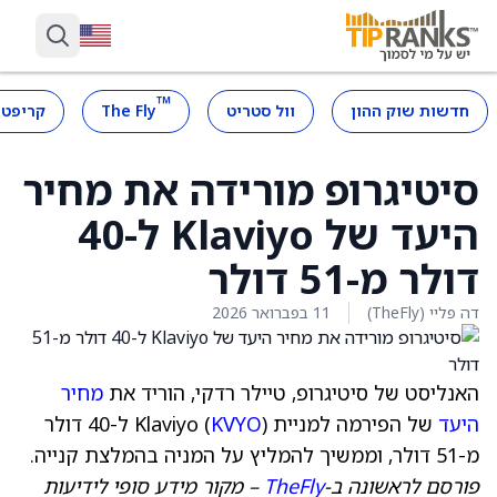
™
חדשות שוק ההון
וול סטריט
The Fly
קריפטו
סיטיגרופ מורידה את מחיר
היעד של Klaviyo ל-40
דולר מ-51 דולר
דה פליי (TheFly)
11 בפברואר 2026
האנליסט של סיטיגרופ, טיילר רדקי, הוריד את
מחיר
היעד
של הפירמה למניית Klaviyo (
KVYO
) ל-40 דולר
מ-51 דולר, וממשיך להמליץ על המניה בהמלצת קנייה.
פורסם לראשונה ב-
TheFly
– מקור מידע סופי לידיעות