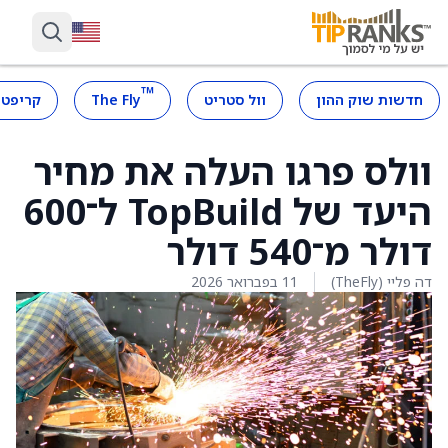
™
חדשות שוק ההון
וול סטריט
The Fly
קריפטו
וולס פרגו העלה את מחיר
היעד של TopBuild ל־600
דולר מ־540 דולר
דה פליי (TheFly)
11 בפברואר 2026