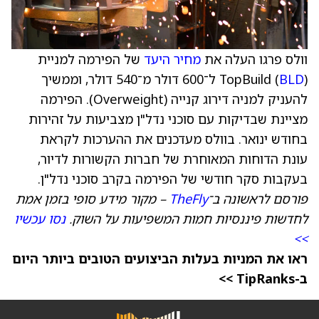
וולס פרגו העלה את
מחיר היעד
של הפירמה למניית
BLD
TopBuild (
) ל־600 דולר מ־540 דולר, וממשיך
להעניק למניה דירוג קנייה (Overweight). הפירמה
מציינת שבדיקות עם סוכני נדל"ן מצביעות על זהירות
בחודש ינואר. בוולס מעדכנים את ההערכות לקראת
עונת הדוחות המאוחרת של חברות הקשורות לדיור,
בעקבות סקר חודשי של הפירמה בקרב סוכני נדל"ן.
פורסם לראשונה ב־
TheFly
– מקור מידע סופי בזמן אמת
לחדשות פיננסיות חמות המשפיעות על השוק.
נסו עכשיו
>>
ראו את המניות בעלות הביצועים הטובים ביותר היום
ב-TipRanks >>