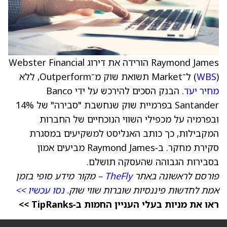
Raymond James הורידה את דירוג Webster Financial
) ל־Market תשואת שוק מ־Outperform, ללא
WBS
(
מחיר יעד
. הבנק הסכים להירכש על ידי Banco
Santander בפרמיית שוק שנחשבת "סבירה" של 14%
ובפרמיה על מכפילי השווי הנוכחיים של החברות
המקבילות, כך כותב האנליסט למשקיעים במסגרת
סקירת מחקר. ב‑Raymond James מביעים אמון
בסבירות הגבוהה שהעסקה תושלם.
פורסם לראשונה באתר
TheFly
– מקור מידע סופי בזמן
אמת לחדשות פיננסיות שוברות שווי שוק.
נסו עכשיו >>
ראו את מניות בעלי העניין החמות ב‑TipRanks >>