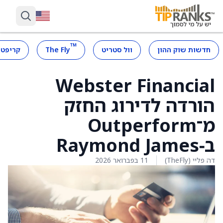
™
חדשות שוק ההון
וול סטריט
The Fly
קריפטו
Webster Financial
הורדה לדירוג החזק
מ־Outperform
ב‑Raymond James
דה פליי (TheFly)
11 בפברואר 2026