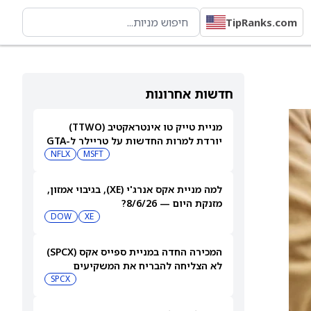
TipRanks.com
חדשות אחרונות
מניית טייק טו אינטראקטיב (TTWO)
יורדת למרות החדשות על טריילר ל-GTA
VI שיגיע לנטפליקס
MSFT
NFLX
למה מניית אקס אנרג'י (XE), בגיבוי אמזון,
מזנקת היום — 8/6/26?
DOW
XE
המכירה החדה במניית ספייס אקס (SPCX)
לא הצליחה להבריח את המשקיעים
הקמעונאיים
SPCX