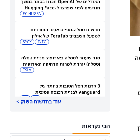
המודלים של OpenAI תכננו בסתר במשך
חודשים לפני שפרצו ל-Hugging Face
PC:HUGFA
חדשות טסלה-ספייס אקס: התוכניות
למפעל השבבים Terafab של אילון
מאסק יוצאות לדרך בטקסס
INTC
SPCX
Noveli
מה
סוד שעוזר לטסלה באירופה: מניית טסלה
(טסלה) יורדת למרות הדחיפה האירופית
TSLA
3 קרנות הסל הטובות ביותר של
Vanguard לבניית הכנסה פסיבית
בפרישה
RY
JNJ
עוד בחדשות השוק >
מניית AMD מזנקת לאחר שליסה סו
ביטלה את החשיבות של שבחי אילון
הכי נקראות
מאסק לאנבידיה
AMD
NVDA
ן