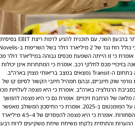
אומרת כי היא מצפה להתקרב ל-EBIT נורמלי יותר ברבעון השני, עם תוכנית להגיע לרמת ריצת EBIT בסיסית
במחצית השנייה של השנה. אומרת כי EBIT שנתי כולל רוח נגד של 2 מיליארד דולר בשל השריפות ב-s
 בהיקף 2 מיליארד דולר. אומרת כי זו הייתה השפעת מכסים גבוהה במיליארד דולר מ
נה בזיכויי מכס לחלקי רכב. אומרת כי המתחרות אינן יכולות
להתאים לביקוש הגלובלי לסופר דיוטי, ושעסקיה בתחום ה-Transit נמצאים במצב בריאותי מצוין בארה"ב.
 גורמי שוק חיוביים, ובהם תמהיל חיובי הקשור לסיום קו של
 בסביבת הרגולציה בארה"ב. אומרת כי היא מצפה לעלויות מכס
המשקפות שנה מלאה של הרחבת זיכויים. אומרת גם כי היא מצפה להמשך
ירידה בעלויות חומרי הגלם והאחריות, תוך בנייה על המומנטום ב-2025. אומרת כי החיסכון המשולב מאפשר
לחברה לספוג כ-1 מיליארד דולר בעליית מחירי הסחורות. אומרת כי היא מצפה להפסדים של 4–4.5 מיליארד
ולר עבור Ford Model E בשנת הכספים 2026. ההערות והתחזית נלקחו משיחת שיחת משקיעים לדוח רבעו