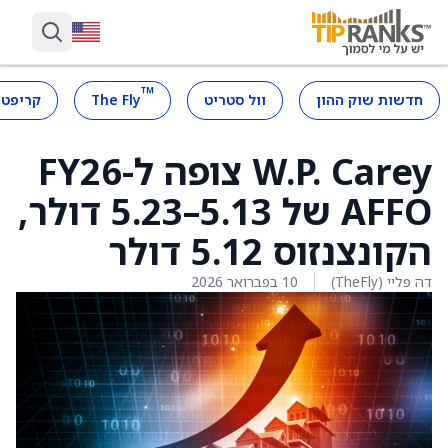
™
חדשות שוק ההון
וול סטריט
The Fly
קריפטו
W.P. Carey צופה ל-FY26
AFFO של 5.13–5.23 דולר,
הקונצנזוס 5.12 דולר
דה פליי (TheFly)
10 בפברואר 2026