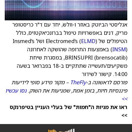
אנליסטי הביוטק באוזר ו-וולש, יחד עם ד"ר כריסטופר
מריק, דנים באפשרויות טיפול בברונכיאקטזיס, כולל
הטיפולים של Electromed’s (
ELMD
) ושל Insmed’s
INSM
(
) באמצעות התרופה שהושקה לאחרונה
BRINSUPRI (brensocatib), במסגרת שיחת
משקיעים/תעשייה שתתקיים ב-18 בפברואר בשעה
14:00.
קישור לשידור
פורסם לראשונה ב-
TheFly
– מקור מידע סופי לידיעות
פיננסיות חיות, בזמן אמת, שמניעות את השוק.
נסו עכשיו
>>
ראו את מניות ה"חמות" של בעלי העניין בטיפרנקס
>>