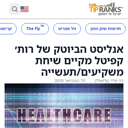
™
חדשות שוק ההון
וול סטריט
The Fly
קריפטו
אנליסט הביוטק של רות׳
קפיטל מקיים שיחת
משקיעים/תעשייה
דה פליי (TheFly)
10 בפברואר 2026