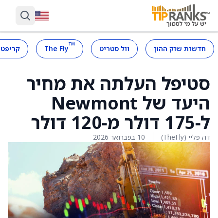
™
חדשות שוק ההון
וול סטריט
The Fly
קריפטו
סטיפל העלתה את מחיר
היעד של Newmont
ל‑175 דולר מ‑120 דולר
דה פליי (TheFly)
10 בפברואר 2026