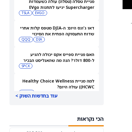
מניית טסלה (טסלה) עולה כשעמדות
Supercharger יגיעו לתחנות EVgo
TSLA
EVGO
).
דאו ג'ונס היום: ה-DJIA מטפס קלות אחרי
שדוח התעסוקה הפחית את הסיכוי
להעלאת ריבית
DIA
QQQ
האם מניית ספייס אקס יכולה להגיע
ל-800 דולר? הנה מה שהאנליסט הבכיר
הזה מצפה
SPCX
למה מניית Healthy Choice Wellness
(HCWC) עולה היום?
HCWC
עוד בחדשות השוק >
הירידה ב-3 מניות הקוונטים האלה נראית
כמו נקודת כניסה, לפי אנליסטים
הכי נקראות
QUBT
QBTS