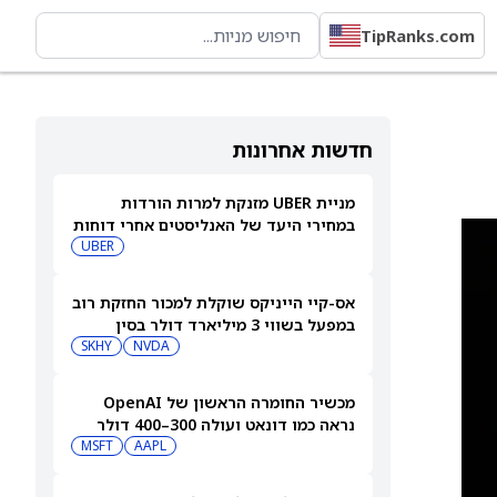
TipRanks.com
חדשות אחרונות
מניית UBER מזנקת למרות הורדות
במחירי היעד של האנליסטים אחרי דוחות
הרבעון השני
UBER
אס-קיי הייניקס שוקלת למכור החזקת רוב
במפעל בשווי 3 מיליארד דולר בסין
SKHY
NVDA
מכשיר החומרה הראשון של OpenAI
נראה כמו דונאט ועולה 300–400 דולר
MSFT
AAPL