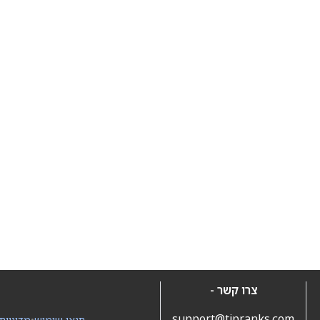
צרו קשר -
support@tipranks.com
תנאי שימוש
•
מדיניות