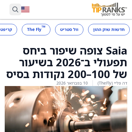
™
חדשות שוק ההון
וול סטריט
The Fly
קריפטו
Saia צופה שיפור ביחס
תפעולי ב־2026 בשיעור
של 100–200 נקודות בסיס
דה פליי (TheFly)
10 בפברואר 2026