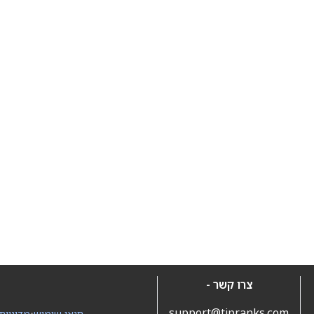
צרו קשר -
support@tipranks.com
תנאי שימוש
•
מדיניות