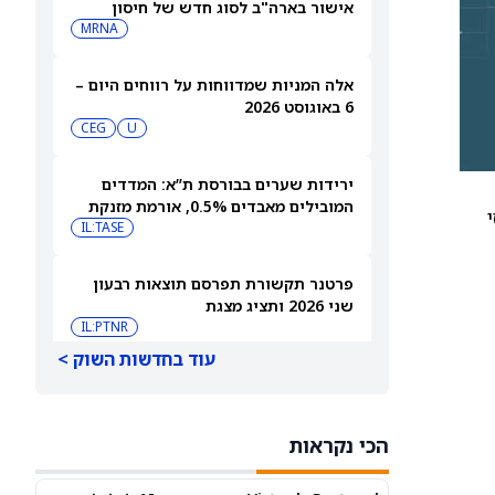
אישור בארה"ב לסוג חדש של חיסון
לשפעת — למה זה חשוב
MRNA
אלה המניות שמדווחות על רווחים היום –
6 באוגוסט 2026
CEG
U
ירידות שערים בבורסת ת”א: המדדים
המובילים מאבדים 0.5%, אורמת מזנקת
י
7% אחרי הדוחות
IL:TASE
פרטנר תקשורת תפרסם תוצאות רבעון
שני 2026 ותציג מצגת
IL:PTNR
עוד בחדשות השוק >
אורמת עקפה את התחזיות והעלתה את
הצפי לשנת 2026
IL:ORA
הכי נקראות
אאורה השקעות זכתה בפרויקט