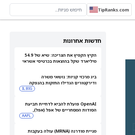
TipRanks.com
חדשות אחרונות
הקיץ הקפיץ את הצריכה: שיא של 54.9
מיליארד שקל בהוצאות בכרטיסי אשראי
ביולי
ביג מרכזי קניות: נושאי משרה
ודירקטורים הגדילו החזקות בהנפקה
פרטית
IL:BIG
OpenAI פועלת להביא לדחיית תביעת
הסודות המסחריים של אפל (אפל),
שאותה כינתה "רשלנית, אגרסיבית
AAPL
ואישית באופן מוזר"
מניית מודרנה (MRNA) עולה בעקבות