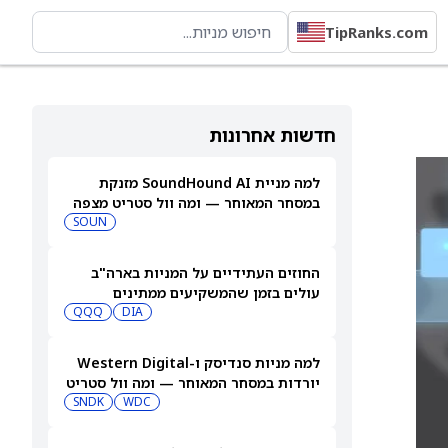
TipRanks.com
חדשות אחרונות
למה מניית SoundHound AI מזנקת
במסחר המאוחר — ומה וול סטריט מצפה
שיקרה בהמשך
SOUN
החוזים העתידיים על המניות בארה"ב
עולים בזמן שהמשקיעים ממתינים
לדוחות נוספים
DIA
QQQ
למה מניות סנדיסק ו-Western Digital
יורדות במסחר המאוחר — ומה וול סטריט
צופה בהמשך
WDC
SNDK