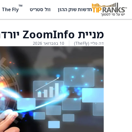
™
The Fly
חדשות שוק ההון
וול סטריט
מניית ZoomInfo יורדת ב-13.9%
דה פליי (TheFly)
10 בפברואר 2026