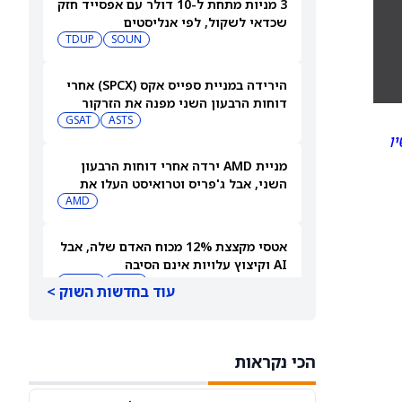
3 מניות מתחת ל-10 דולר עם אפסייד חזק
שכדאי לשקול, לפי אנליסטים
TDUP
SOUN
הירידה במניית ספייס אקס (SPCX) אחרי
דוחות הרבעון השני מפנה את הזרקור
ASTS
לקרנות סל חלל עם חשיפה גבוהה
GSAT
ו
מניית AMD ירדה אחרי דוחות הרבעון
השני, אבל ג'פריס וטרואיסט העלו את
מחירי היעד. הנה הסיבה
AMD
אטסי מקצצת 12% מכוח האדם שלה, אבל
AI וקיצוץ עלויות אינם הסיבה
AMZN
WMT
עוד בחדשות השוק >
"שאפתנות מגיעה עם מחיר", מזהיר
אנליסט וולס פרגו לאחר שהוריד את
הכי נקראות
NVDA
מחיר היעד למניית אנבידיה (אנבידיה)
SPCX