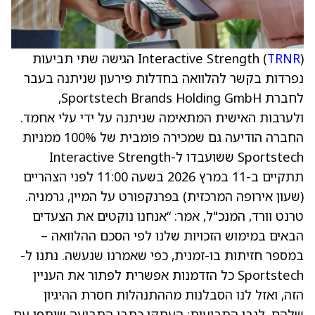
TRNR
Interactive Strength (
) הגישה שתי תביעות
נפרדות בקשר להלוואה בחדלות פירעון שניתנה בעבר
לחברת Sportstech Brands Holding GmbH,
ולערבות האישית המתאימה שניתנה על ידי עלי אחמד.
החברה הודיעה גם שמכירה פומבית של 100% ממניות
Sportstech ששועבדו ל-Interactive Strength
תתקיים ב-11 במרץ 2026 בשעה 11:00 לפני הצהריים
(שעון אירופה המרכזית) בפרנקפורט על המיין, גרמניה.
טרנט וורד, המנכ"ל, אמר: “אנחנו נוקטים את הצעדים
הבאים במימוש הזכויות שלנו לפי הסכם ההלוואה –
במספר חזיתות בו-זמנית, כפי שאמרנו שנעשה. נתנו ל-
Sportstech כל הזדמנות אפשרית לפתור את העניין
הזה, ואזל לנו הסבלנות מההתנהלות חסרת ההיגיון
שלהם. לגבי התביעות: העתקי כתבי התביעה שותפו עם