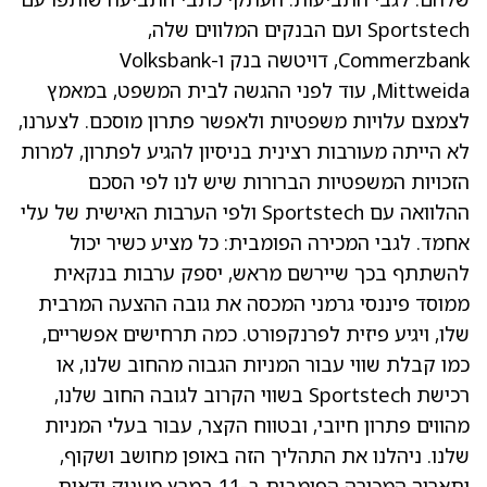
Sportstech ועם הבנקים המלווים שלה,
Commerzbank, דויטשה בנק ו-Volksbank
Mittweida, עוד לפני ההגשה לבית המשפט, במאמץ
לצמצם עלויות משפטיות ולאפשר פתרון מוסכם. לצערנו,
לא הייתה מעורבות רצינית בניסיון להגיע לפתרון, למרות
הזכויות המשפטיות הברורות שיש לנו לפי הסכם
ההלוואה עם Sportstech ולפי הערבות האישית של עלי
אחמד. לגבי המכירה הפומבית: כל מציע כשיר יכול
להשתתף בכך שיירשם מראש, יספק ערבות בנקאית
ממוסד פיננסי גרמני המכסה את גובה ההצעה המרבית
שלו, ויגיע פיזית לפרנקפורט. כמה תרחישים אפשריים,
כמו קבלת שווי עבור המניות הגבוה מהחוב שלנו, או
רכישת Sportstech בשווי הקרוב לגובה החוב שלנו,
מהווים פתרון חיובי, ובטווח הקצר, עבור בעלי המניות
שלנו. ניהלנו את התהליך הזה באופן מחושב ושקוף,
ותאריך המכירה הפומבית ב-11 במרץ מעניק ודאות