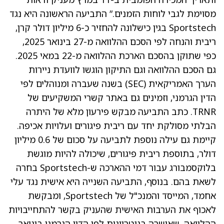
מסוימת לגבי לוחות הזמנים.” התביעה הראשונה היא נגד
Sportstech בגין כישלונה להחזיר כ-6 מיליון דולר קרן,
ריבית והנחה לפי הסכם ההלוואה מ-27 בינואר 2025,
כפי שתוקן בהסכם הארכת ההלוואה מ-22 במאי 2025.
גם הסכם ההלוואה וגם התיקון הוגשו לוועדת ניירות
הערך האמריקאית (SEC) בשנה שעברה ומנוהלים לפי
הדין הגרמני, וזמינים גם באתר קשרי המשקיעים של
TRNR. כתב התביעה מבקש פירעון מלא של היתרה
הבלתי מסולקת יחד עם ריבית פיגורים ועלויות אכיפה.
קיימת גם עילה נוספת לתביעה על סכום של 0.6 מיליון
דולר, בתוספת ריבית פיגורים, שיכולה להיות מוגשת
בלוקסמבורג עבור דמי ההארכה ש-Sportstech בחרה
לשאת בהם. בנוסף, התביעה השנייה היא אישית נגד עלי
אחמד, המייסד והמנכ"ל של Sportstech, ומבקשת
לאכוף את הערבות האישית שהעניק בקשר להתחייבויות
ההלוואה, שאושרה בנוטריונית לפי הדין הגרמני בינואר