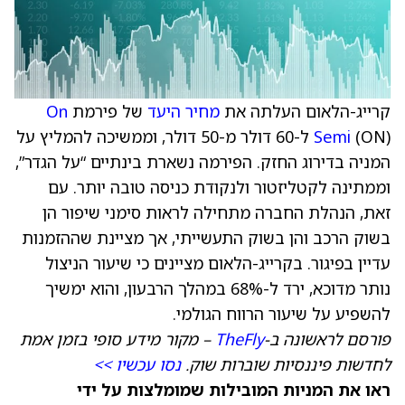
קרייג-הלאום העלתה את
מחיר היעד
של פירמת
On
Semi
(ON) ל-60 דולר מ-50 דולר, וממשיכה להמליץ על
המניה בדירוג החזק. הפירמה נשארת בינתיים “על הגדר”,
וממתינה לקטליזטור ולנקודת כניסה טובה יותר. עם
זאת, הנהלת החברה מתחילה לראות סימני שיפור הן
בשוק הרכב והן בשוק התעשייתי, אך מציינת שההזמנות
עדיין בפיגור. בקרייג-הלאום מציינים כי שיעור הניצול
נותר מדוכא, ירד ל-68% במהלך הרבעון, והוא ימשיך
להשפיע על שיעור הרווח הגולמי.
פורסם לראשונה ב-
TheFly
– מקור מידע סופי בזמן אמת
לחדשות פיננסיות שוברות שוק.
נסו עכשיו >>
ראו את המניות המובילות שמומלצות על ידי