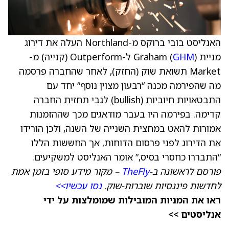
האנליסט בובי ברוקס מ-Northland העלה את דירוג
מניית Graham (
GHM
) ל-Outperform (קנייה) מ-
Market תשואת שוק (החזק), לאחר שהחברה פרסמה
מה שהפירמה מכנה “רבעון מצוין נוסף” יחד עם
התבטאויות חיוביות (bullish) לגבי תחזית החברה
קדימה. בפירמה היו בעבר מודאגים מכך שההזמנות
אמורות להאט במחצית השנייה של השנה, ולכן הורידו
את הדירוג לפני פרסום הדוחות, אך החששות הללו
“התבררו כחסרי בסיס,” אומר האנליסט למשקיעים.
פורסם לראשונה ב-
TheFly
– מקור מידע סופי בזמן אמת
לחדשות פיננסיות שוברות-שוק.
נסו עכשיו>>
ראו את המניות המובילות שמומלצות על ידי
אנליסטים >>