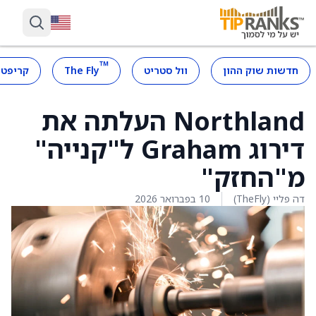
™
חדשות שוק ההון
וול סטריט
The Fly
קריפטו
Northland העלתה את
דירוג Graham ל"קנייה"
מ"החזק"
דה פליי (TheFly)
10 בפברואר 2026