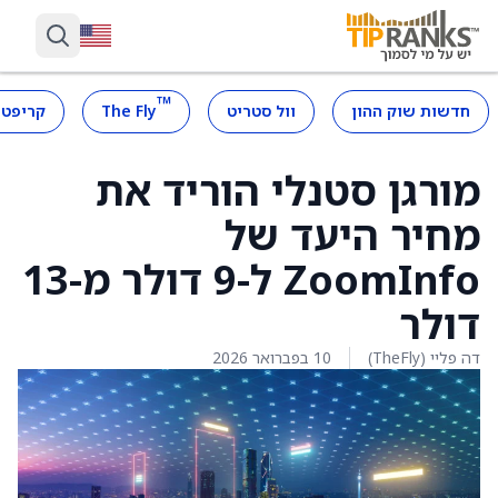
™
חדשות שוק ההון
וול סטריט
The Fly
קריפטו
מורגן סטנלי הוריד את
מחיר היעד של
ZoomInfo ל-9 דולר מ-13
דולר
דה פליי (TheFly)
10 בפברואר 2026