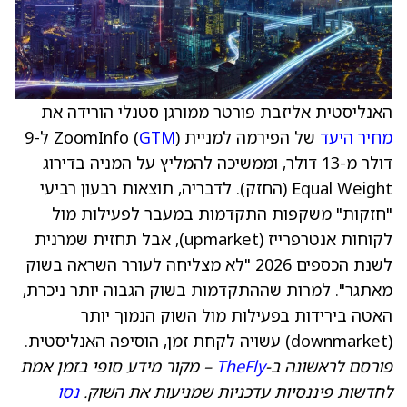
האנליסטית אליזבת פורטר ממורגן סטנלי הורידה את
מחיר היעד
של הפירמה למניית ZoomInfo (
GTM
) ל-9
דולר מ-13 דולר, וממשיכה להמליץ על המניה בדירוג
Equal Weight (החזק). לדבריה, תוצאות רבעון רביעי
"חזקות" משקפות התקדמות במעבר לפעילות מול
לקוחות אנטרפרייז (upmarket), אבל תחזית שמרנית
לשנת הכספים 2026 "לא מצליחה לעורר השראה בשוק
מאתגר". למרות שההתקדמות בשוק הגבוה יותר ניכרת,
האטה בירידות בפעילות מול השוק הנמוך יותר
(downmarket) עשויה לקחת זמן, הוסיפה האנליסטית.
פורסם לראשונה ב-
TheFly
– מקור מידע סופי בזמן אמת
לחדשות פיננסיות עדכניות שמניעות את השוק.
נסו